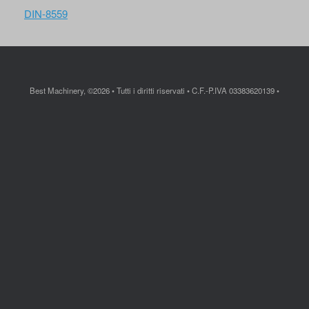
DIN-8559
Best Machinery, ©2026 • Tutti i diritti riservati • C.F.-P.IVA 03383620139 •