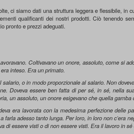
, ci siamo dati una struttura leggera e flessibile, in cui 
ementi qualificanti dei nostri prodotti. Ciò tenendo s
io pronto e prezzi adeguati.
Lavoravano. Coltivavano un onore, assoluto, come si a
 era inteso. Era un primato.
l salario, o in modo proporzionale al salario. Non doveva
adrone. Doveva essere ben fatta di per sé, in sé, nella s
toria, un assoluto, un onore esigevano che quella gamba d
edeva era lavorata con la medesima perfezione delle pa
o a farla adesso tanto lunga. Per loro, in loro non c’era ne
va di essere visti o di non essere visti. Era il lavoro in 